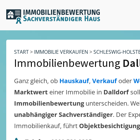
START
>
IMMOBILIE VERKAUFEN
>
SCHLESWIG-HOLST
Immobilienbewertung
Dal
Ganz gleich, ob
Hauskauf
,
Verkauf
oder
W
Marktwert
einer Immobilie in
Dalldorf
sol
Immobilienbewertung
unterscheiden. We
unabhängiger Sachverständiger
. Der Exp
Immobilienkauf, führt
Objektbesichtigun