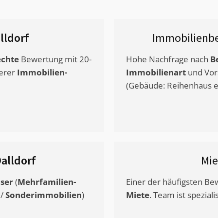
lldorf
Immobilienb
chte
Bewertung mit 20-
Hohe Nachfrage nach
B
erer
Immobilien-
Immobilienart
und Vor
(Gebäude: Reihenhaus et
alldorf
Mie
ser
(
Mehrfamilien-
Einer der häufigsten B
/
Sonderimmobilien
)
Miete
. Team ist speziali