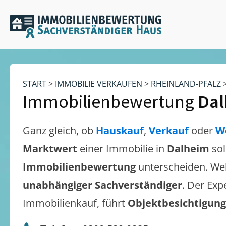
START
>
IMMOBILIE VERKAUFEN
>
RHEINLAND-PFALZ
Immobilienbewertung
Da
Ganz gleich, ob
Hauskauf
,
Verkauf
oder
W
Marktwert
einer Immobilie in
Dalheim
sol
Immobilienbewertung
unterscheiden. We
unabhängiger Sachverständiger
. Der Exp
Immobilienkauf, führt
Objektbesichtigun