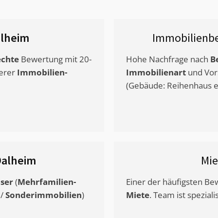
lheim
Immobilienb
chte
Bewertung mit 20-
Hohe Nachfrage nach
B
erer
Immobilien-
Immobilienart
und Vor
(Gebäude: Reihenhaus et
alheim
Mie
ser
(
Mehrfamilien-
Einer der häufigsten B
/
Sonderimmobilien
)
Miete
. Team ist speziali