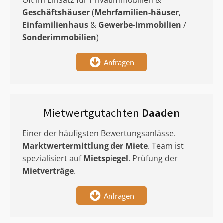
Oft im Einsatz für Privatimmobilien &
Geschäftshäuser
(
Mehrfamilien-häuser
,
Einfamilienhaus
&
Gewerbe-immobilien
/
Sonderimmobilien
)
Anfragen
Mietwertgutachten
Daaden
Einer der häufigsten Bewertungsanlässe.
Marktwertermittlung
der Miete
. Team ist
spezialisiert auf
Mietspiegel
. Prüfung der
Mietverträge
.
Anfragen