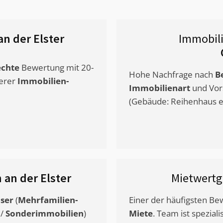
an der Elster
Immobil
chte
Bewertung mit 20-
Hohe Nachfrage nach
B
erer
Immobilien-
Immobilienart
und Vor
(Gebäude: Reihenhaus et
 an der Elster
Mietwert
ser
(
Mehrfamilien-
Einer der häufigsten B
/
Sonderimmobilien
)
Miete
. Team ist speziali