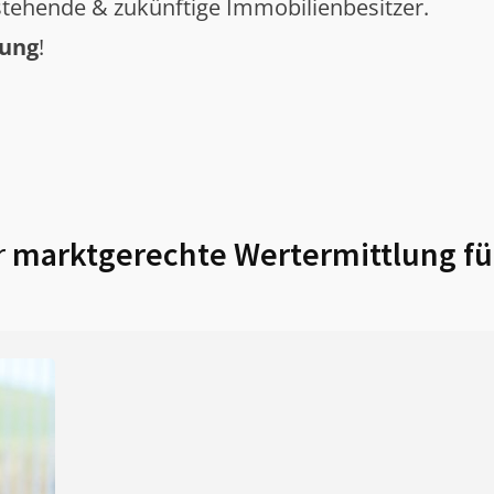
tehende & zukünftige Immobilienbesitzer.
tung
!
r
marktgerechte Wertermittlung f