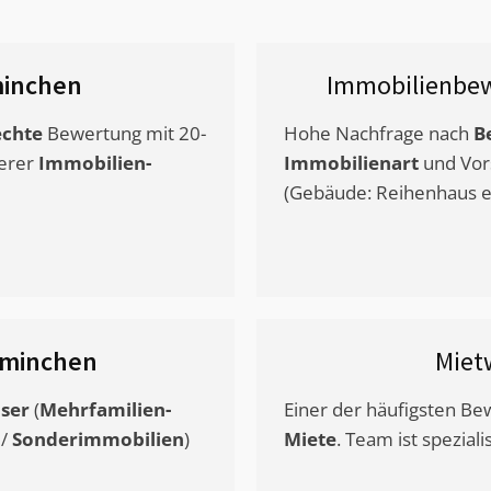
inchen
Immobilienbew
chte
Bewertung mit 20-
Hohe Nachfrage nach
B
erer
Immobilien-
Immobilienart
und Vor
(Gebäude: Reihenhaus et
minchen
Miet
ser
(
Mehrfamilien-
Einer der häufigsten B
/
Sonderimmobilien
)
Miete
. Team ist speziali