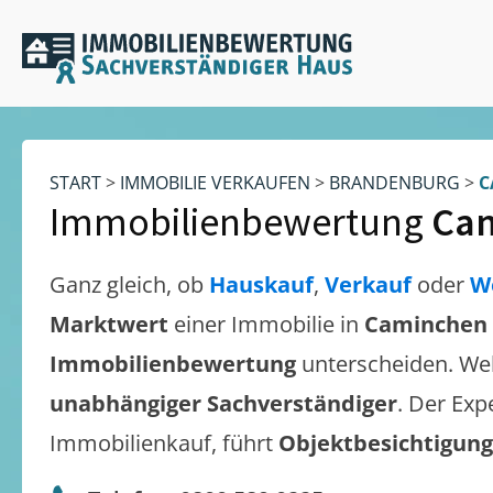
START
>
IMMOBILIE VERKAUFEN
>
BRANDENBURG
>
C
Immobilienbewertung
Ca
Ganz gleich, ob
Hauskauf
,
Verkauf
oder
W
Marktwert
einer Immobilie in
Caminchen
Immobilienbewertung
unterscheiden. We
unabhängiger Sachverständiger
. Der Exp
Immobilienkauf, führt
Objektbesichtigun