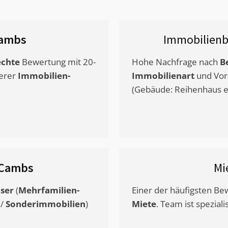
ambs
Immobilienb
chte
Bewertung mit 20-
Hohe Nachfrage nach
B
erer
Immobilien-
Immobilienart
und Vor
(Gebäude: Reihenhaus et
Cambs
Mi
ser
(
Mehrfamilien-
Einer der häufigsten B
/
Sonderimmobilien
)
Miete
. Team ist speziali