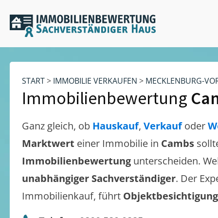
START
>
IMMOBILIE VERKAUFEN
>
MECKLENBURG-VO
Immobilienbewertung
Ca
Ganz gleich, ob
Hauskauf
,
Verkauf
oder
W
Marktwert
einer Immobilie in
Cambs
soll
Immobilienbewertung
unterscheiden. We
unabhängiger Sachverständiger
. Der Exp
Immobilienkauf, führt
Objektbesichtigun