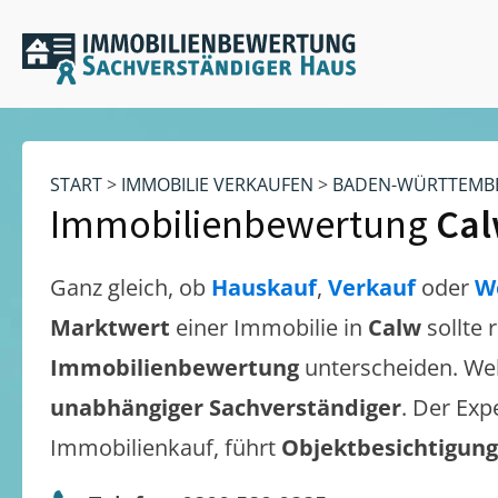
START
>
IMMOBILIE VERKAUFEN
>
BADEN-WÜRTTEMB
Immobilienbewertung
Ca
Ganz gleich, ob
Hauskauf
,
Verkauf
oder
W
Marktwert
einer Immobilie in
Calw
sollte
Immobilienbewertung
unterscheiden. We
unabhängiger Sachverständiger
. Der Exp
Immobilienkauf, führt
Objektbesichtigun