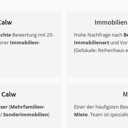
Calw
Immobilien
chte
Bewertung mit 20-
Hohe Nachfrage nach
B
erer
Immobilien-
Immobilienart
und Vor
(Gebäude: Reihenhaus et
s
Calw
M
ser
(
Mehrfamilien-
Einer der häufigsten B
/
Sonderimmobilien
)
Miete
. Team ist speziali