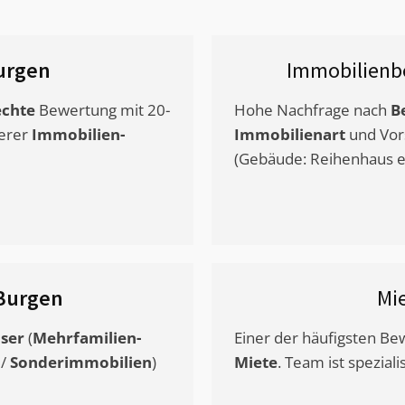
urgen
Immobilienb
chte
Bewertung mit 20-
Hohe Nachfrage nach
B
erer
Immobilien-
Immobilienart
und Vor
(Gebäude: Reihenhaus et
Burgen
Mi
ser
(
Mehrfamilien-
Einer der häufigsten B
/
Sonderimmobilien
)
Miete
. Team ist speziali