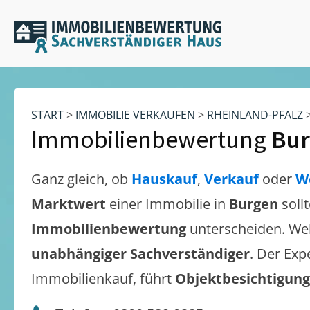
START
>
IMMOBILIE VERKAUFEN
>
RHEINLAND-PFALZ
Immobilienbewertung
Bu
Ganz gleich, ob
Hauskauf
,
Verkauf
oder
W
Marktwert
einer Immobilie in
Burgen
soll
Immobilienbewertung
unterscheiden. We
unabhängiger Sachverständiger
. Der Exp
Immobilienkauf, führt
Objektbesichtigun