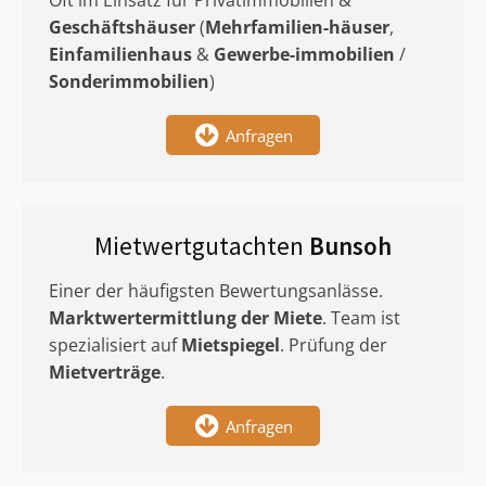
Oft im Einsatz für Privatimmobilien &
Geschäftshäuser
(
Mehrfamilien-häuser
,
Einfamilienhaus
&
Gewerbe-immobilien
/
Sonderimmobilien
)
Anfragen
Mietwertgutachten
Bunsoh
Einer der häufigsten Bewertungsanlässe.
Marktwertermittlung
der Miete
. Team ist
spezialisiert auf
Mietspiegel
. Prüfung der
Mietverträge
.
Anfragen