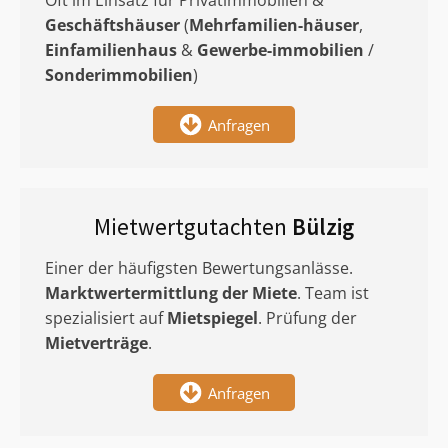
Oft im Einsatz für Privatimmobilien &
Geschäftshäuser
(
Mehrfamilien-häuser
,
Einfamilienhaus
&
Gewerbe-immobilien
/
Sonderimmobilien
)
Anfragen
Mietwertgutachten
Bülzig
Einer der häufigsten Bewertungsanlässe.
Marktwertermittlung
der Miete
. Team ist
spezialisiert auf
Mietspiegel
. Prüfung der
Mietverträge
.
Anfragen