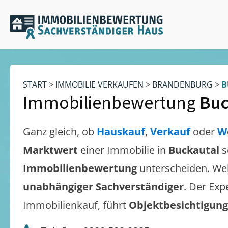
START
>
IMMOBILIE VERKAUFEN
>
BRANDENBURG
>
B
Immobilienbewertung
Buc
Ganz gleich, ob
Hauskauf
,
Verkauf
oder
W
Marktwert
einer Immobilie in
Buckautal
s
Immobilienbewertung
unterscheiden. We
unabhängiger Sachverständiger
. Der Exp
Immobilienkauf, führt
Objektbesichtigun