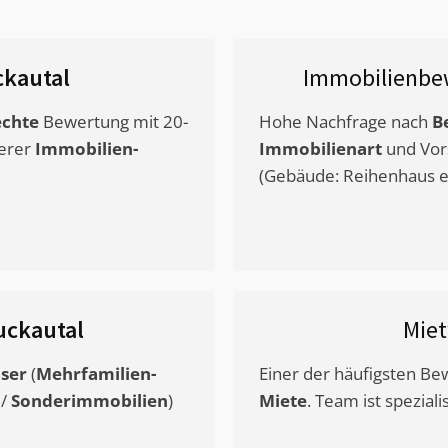
kautal
Immobilienbe
chte
Bewertung mit 20-
Hohe Nachfrage nach
B
erer
Immobilien-
Immobilienart
und Vor
(Gebäude: Reihenhaus et
uckautal
Mie
ser
(
Mehrfamilien-
Einer der häufigsten B
/
Sonderimmobilien
)
Miete
. Team ist speziali