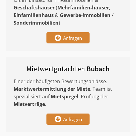
Oft im Einsatz für Privatimmobilien &
Geschäftshäuser
(
Mehrfamilien-häuser
,
Einfamilienhaus
&
Gewerbe-immobilien
/
Sonderimmobilien
)
Anfragen
Mietwertgutachten
Bubach
Einer der häufigsten Bewertungsanlässe.
Marktwertermittlung
der Miete
. Team ist
spezialisiert auf
Mietspiegel
. Prüfung der
Mietverträge
.
Anfragen