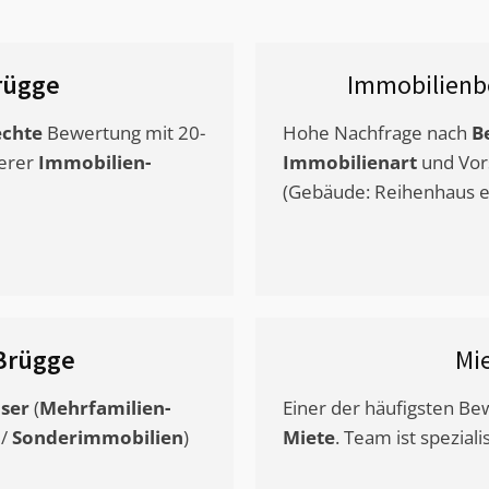
rügge
Immobilienb
chte
Bewertung mit 20-
Hohe Nachfrage nach
B
erer
Immobilien-
Immobilienart
und Vor
(Gebäude: Reihenhaus et
Brügge
Mi
ser
(
Mehrfamilien-
Einer der häufigsten B
/
Sonderimmobilien
)
Miete
. Team ist speziali