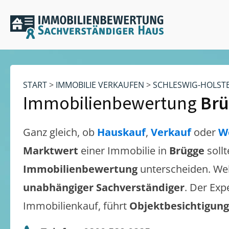
START
>
IMMOBILIE VERKAUFEN
>
SCHLESWIG-HOLST
Immobilienbewertung
Brü
Ganz gleich, ob
Hauskauf
,
Verkauf
oder
W
Marktwert
einer Immobilie in
Brügge
soll
Immobilienbewertung
unterscheiden. We
unabhängiger Sachverständiger
. Der Exp
Immobilienkauf, führt
Objektbesichtigun