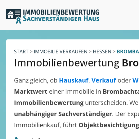
START
>
IMMOBILIE VERKAUFEN
>
HESSEN
>
BROMBA
Immobilienbewertung
Bro
Ganz gleich, ob
Hauskauf
,
Verkauf
oder
W
Marktwert
einer Immobilie in
Brombacht
Immobilienbewertung
unterscheiden. We
unabhängiger Sachverständiger
. Der Exp
Immobilienkauf, führt
Objektbesichtigun