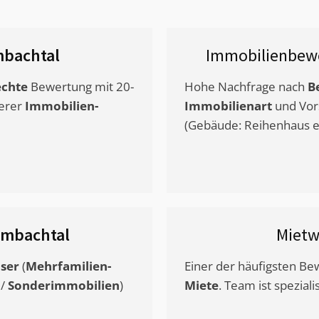
bachtal
Immobilienbewe
chte
Bewertung mit 20-
Hohe Nachfrage nach
B
erer
Immobilien-
Immobilienart
und Vor
(Gebäude: Reihenhaus et
mbachtal
Mietw
ser
(
Mehrfamilien-
Einer der häufigsten B
/
Sonderimmobilien
)
Miete
. Team ist speziali