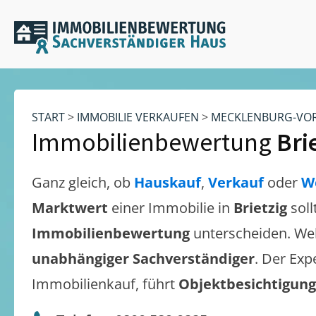
START
>
IMMOBILIE VERKAUFEN
>
MECKLENBURG-VO
Immobilienbewertung
Bri
Ganz gleich, ob
Hauskauf
,
Verkauf
oder
W
Marktwert
einer Immobilie in
Brietzig
sol
Immobilienbewertung
unterscheiden. We
unabhängiger Sachverständiger
. Der Exp
Immobilienkauf, führt
Objektbesichtigun