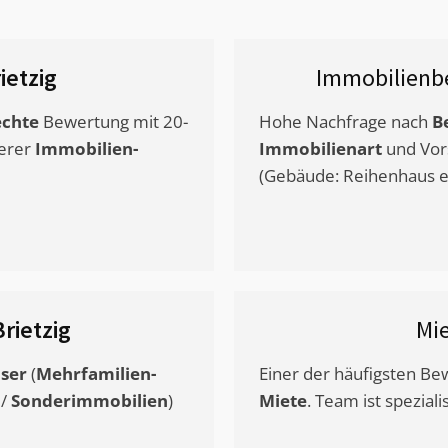
ietzig
Immobilienb
chte
Bewertung mit 20-
Hohe Nachfrage nach
B
erer
Immobilien-
Immobilienart
und Vor
(Gebäude: Reihenhaus et
Brietzig
Mi
ser
(
Mehrfamilien-
Einer der häufigsten B
/
Sonderimmobilien
)
Miete
. Team ist speziali