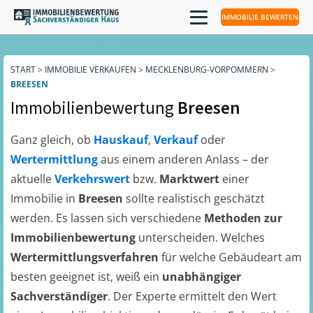
IMMOBILIE BEWERTEN
START
>
IMMOBILIE VERKAUFEN
>
MECKLENBURG-VORPOMMERN
>
BREESEN
Immobilienbewertung
Breesen
Ganz gleich, ob
Hauskauf
,
Verkauf
oder
Wertermittlung
aus einem anderen Anlass – der
aktuelle
Verkehrswert
bzw.
Marktwert
einer
Immobilie in
Breesen
sollte realistisch geschätzt
werden. Es lassen sich verschiedene
Methoden zur
Immobilienbewertung
unterscheiden. Welches
Wertermittlungsverfahren
für welche Gebäudeart am
besten geeignet ist, weiß ein
unabhängiger
Sachverständiger
. Der Experte ermittelt den Wert