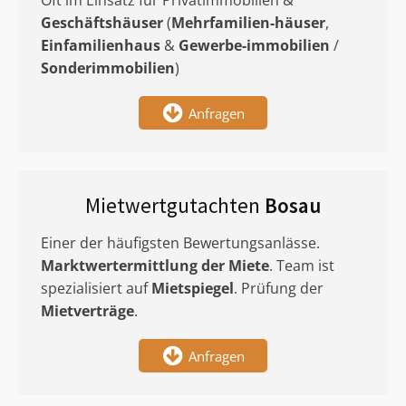
Oft im Einsatz für Privatimmobilien &
Geschäftshäuser
(
Mehrfamilien-häuser
,
Einfamilienhaus
&
Gewerbe-immobilien
/
Sonderimmobilien
)
Anfragen
Mietwertgutachten
Bosau
Einer der häufigsten Bewertungsanlässe.
Marktwertermittlung
der Miete
. Team ist
spezialisiert auf
Mietspiegel
. Prüfung der
Mietverträge
.
Anfragen