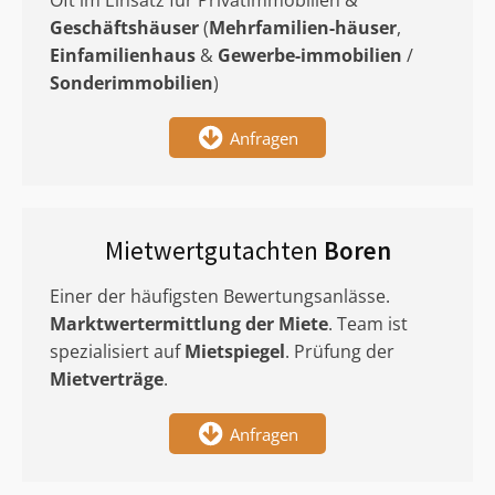
Oft im Einsatz für Privatimmobilien &
Geschäftshäuser
(
Mehrfamilien-häuser
,
Einfamilienhaus
&
Gewerbe-immobilien
/
Sonderimmobilien
)
Anfragen
Mietwertgutachten
Boren
Einer der häufigsten Bewertungsanlässe.
Marktwertermittlung
der Miete
. Team ist
spezialisiert auf
Mietspiegel
. Prüfung der
Mietverträge
.
Anfragen