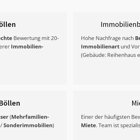
öllen
Immobilienb
chte
Bewertung mit 20-
Hohe Nachfrage nach
B
erer
Immobilien-
Immobilienart
und Vor
(Gebäude: Reihenhaus et
Böllen
Mi
ser
(
Mehrfamilien-
Einer der häufigsten B
/
Sonderimmobilien
)
Miete
. Team ist speziali