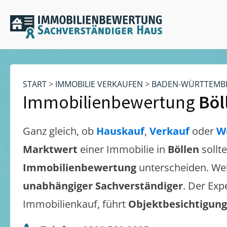
START
>
IMMOBILIE VERKAUFEN
>
BADEN-WÜRTTEMB
Immobilienbewertung
Böl
Ganz gleich, ob
Hauskauf
,
Verkauf
oder
W
Marktwert
einer Immobilie in
Böllen
sollt
Immobilienbewertung
unterscheiden. We
unabhängiger Sachverständiger
. Der Exp
Immobilienkauf, führt
Objektbesichtigun