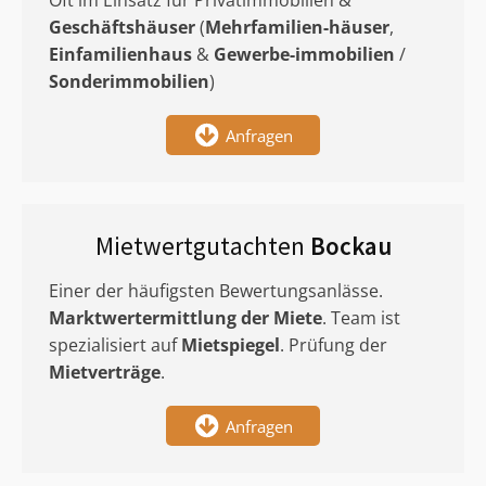
Oft im Einsatz für Privatimmobilien &
Geschäftshäuser
(
Mehrfamilien-häuser
,
Einfamilienhaus
&
Gewerbe-immobilien
/
Sonderimmobilien
)
Anfragen
Mietwertgutachten
Bockau
Einer der häufigsten Bewertungsanlässe.
Marktwertermittlung
der Miete
. Team ist
spezialisiert auf
Mietspiegel
. Prüfung der
Mietverträge
.
Anfragen