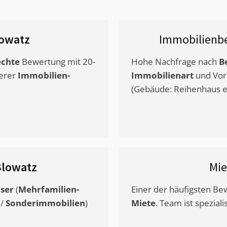
owatz
Immobilienb
chte
Bewertung mit 20-
Hohe Nachfrage nach
B
erer
Immobilien-
Immobilienart
und Vor
(Gebäude: Reihenhaus et
Blowatz
Mi
ser
(
Mehrfamilien-
Einer der häufigsten B
/
Sonderimmobilien
)
Miete
. Team ist speziali