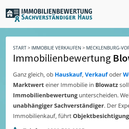
START
>
IMMOBILIE VERKAUFEN
>
MECKLENBURG-VO
Immobilienbewertung
Blo
Ganz gleich, ob
Hauskauf
,
Verkauf
oder
W
Marktwert
einer Immobilie in
Blowatz
sol
Immobilienbewertung
unterscheiden. We
unabhängiger Sachverständiger
. Der Exp
Immobilienkauf, führt
Objektbesichtigun