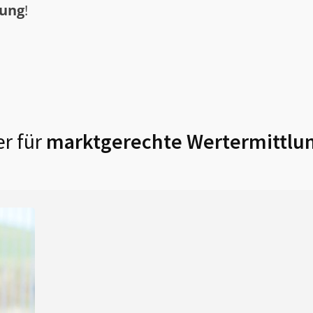
tung
!
r für
marktgerechte Wertermittlun