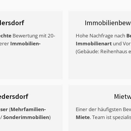
dersdorf
Immobilienbew
chte
Bewertung mit 20-
Hohe Nachfrage nach
B
erer
Immobilien-
Immobilienart
und Vor
(Gebäude: Reihenhaus et
edersdorf
Miet
ser
(
Mehrfamilien-
Einer der häufigsten B
/
Sonderimmobilien
)
Miete
. Team ist speziali