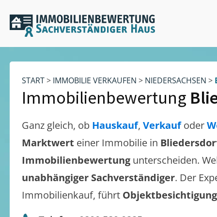
START
>
IMMOBILIE VERKAUFEN
>
NIEDERSACHSEN
>
Immobilienbewertung
Bli
Ganz gleich, ob
Hauskauf
,
Verkauf
oder
W
Marktwert
einer Immobilie in
Bliedersdor
Immobilienbewertung
unterscheiden. We
unabhängiger Sachverständiger
. Der Exp
Immobilienkauf, führt
Objektbesichtigun