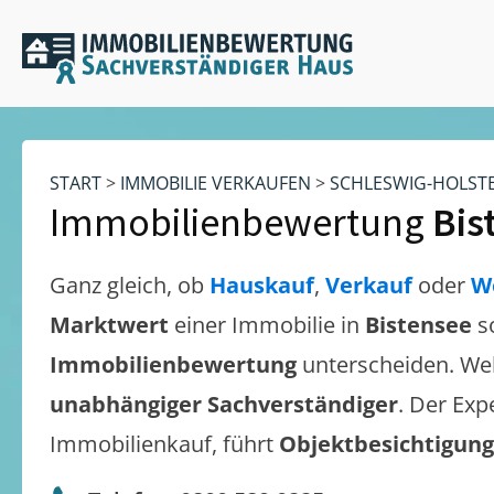
START
>
IMMOBILIE VERKAUFEN
>
SCHLESWIG-HOLST
Immobilienbewertung
Bis
Ganz gleich, ob
Hauskauf
,
Verkauf
oder
W
Marktwert
einer Immobilie in
Bistensee
s
Immobilienbewertung
unterscheiden. We
unabhängiger Sachverständiger
. Der Exp
Immobilienkauf, führt
Objektbesichtigun