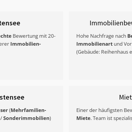
tensee
Immobilienbe
chte
Bewertung mit 20-
Hohe Nachfrage nach
B
erer
Immobilien-
Immobilienart
und Vor
(Gebäude: Reihenhaus et
istensee
Mie
ser
(
Mehrfamilien-
Einer der häufigsten B
/
Sonderimmobilien
)
Miete
. Team ist speziali