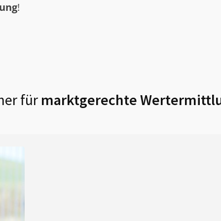
tung
!
ner für
marktgerechte Wertermittl