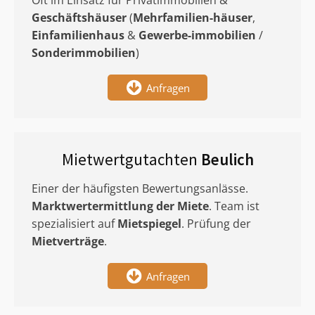
Oft im Einsatz für Privatimmobilien &
Geschäftshäuser
(
Mehrfamilien-häuser
,
Einfamilienhaus
&
Gewerbe-immobilien
/
Sonderimmobilien
)
Anfragen
Mietwertgutachten
Beulich
Einer der häufigsten Bewertungsanlässe.
Marktwertermittlung
der Miete
. Team ist
spezialisiert auf
Mietspiegel
. Prüfung der
Mietverträge
.
Anfragen