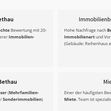
ethau
Immobilienb
chte
Bewertung mit 20-
Hohe Nachfrage nach
B
erer
Immobilien-
Immobilienart
und Vor
(Gebäude: Reihenhaus et
Bethau
Mi
ser
(
Mehrfamilien-
Einer der häufigsten B
/
Sonderimmobilien
)
Miete
. Team ist speziali