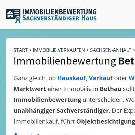
START
>
IMMOBILIE VERKAUFEN
>
SACHSEN-ANHALT
Immobilienbewertung
Be
Ganz gleich, ob
Hauskauf
,
Verkauf
oder
W
Marktwert
einer Immobilie in
Bethau
soll
Immobilienbewertung
unterscheiden. We
unabhängiger Sachverständiger
. Der Exp
Immobilienkauf, führt
Objektbesichtigun