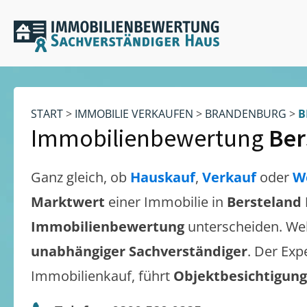
START
>
IMMOBILIE VERKAUFEN
>
BRANDENBURG
>
B
Immobilienbewertung
Ber
Ganz gleich, ob
Hauskauf
,
Verkauf
oder
W
Marktwert
einer Immobilie in
Bersteland 
Immobilienbewertung
unterscheiden. We
unabhängiger Sachverständiger
. Der Exp
Immobilienkauf, führt
Objektbesichtigun