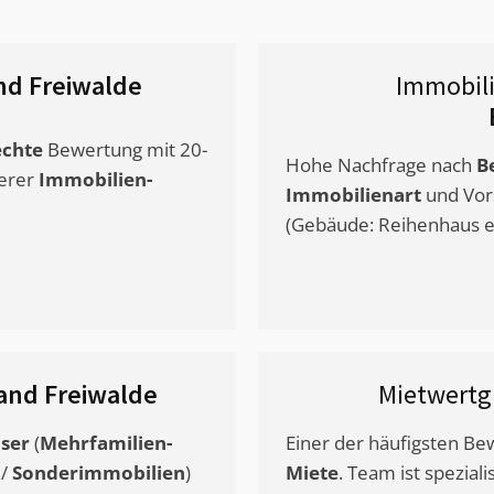
nd Freiwalde
Immobil
chte
Bewertung mit 20-
Hohe Nachfrage nach
B
erer
Immobilien-
Immobilienart
und Vor
(Gebäude: Reihenhaus et
and Freiwalde
Mietwert
ser
(
Mehrfamilien-
Einer der häufigsten B
/
Sonderimmobilien
)
Miete
. Team ist speziali