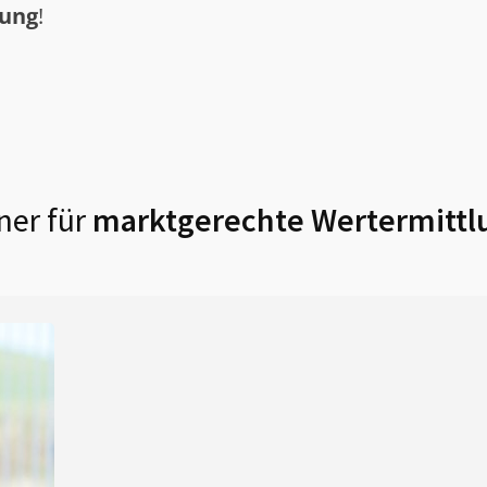
tung
!
ner für
marktgerechte Wertermittl