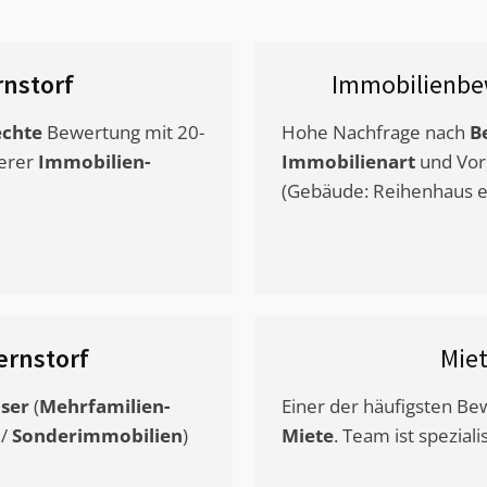
nstorf
Immobilienbe
chte
Bewertung mit 20-
Hohe Nachfrage nach
B
erer
Immobilien-
Immobilienart
und Vor
(Gebäude: Reihenhaus et
ernstorf
Mie
ser
(
Mehrfamilien-
Einer der häufigsten B
/
Sonderimmobilien
)
Miete
. Team ist speziali