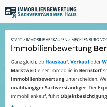
START
>
IMMOBILIE VERKAUFEN
>
MECKLENBURG-VO
Immobilienbewertung
Ber
Ganz gleich, ob
Hauskauf
,
Verkauf
oder
W
Marktwert
einer Immobilie in
Bernstorf
s
Immobilienbewertung
unterscheiden. We
unabhängiger Sachverständiger
. Der Exp
Immobilienkauf, führt
Objektbesichtigun