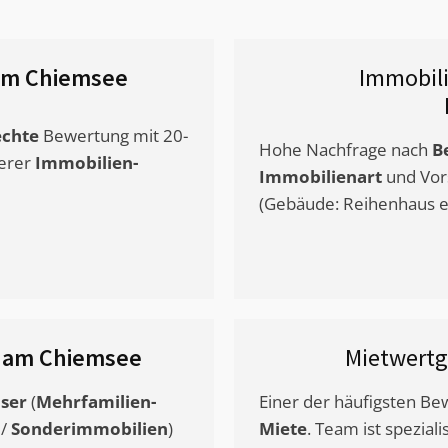
am Chiemsee
Immobil
chte
Bewertung mit 20-
Hohe Nachfrage nach
B
erer
Immobilien-
Immobilienart
und Vor
(Gebäude: Reihenhaus et
 am Chiemsee
Mietwert
ser
(
Mehrfamilien-
Einer der häufigsten B
/
Sonderimmobilien
)
Miete
. Team ist speziali