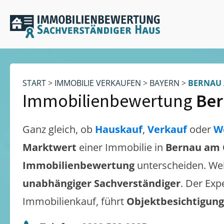
START
>
IMMOBILIE VERKAUFEN
>
BAYERN
>
BERNAU 
Immobilienbewertung
Ber
Ganz gleich, ob
Hauskauf
,
Verkauf
oder
W
Marktwert
einer Immobilie in
Bernau am
Immobilienbewertung
unterscheiden. We
unabhängiger Sachverständiger
. Der Exp
Immobilienkauf, führt
Objektbesichtigun