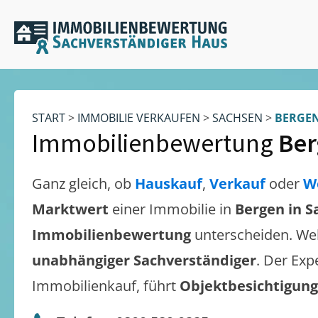
START
>
IMMOBILIE VERKAUFEN
>
SACHSEN
>
BERGEN
Immobilienbewertung
Ber
Ganz gleich, ob
Hauskauf
,
Verkauf
oder
W
Marktwert
einer Immobilie in
Bergen in S
Immobilienbewertung
unterscheiden. We
unabhängiger Sachverständiger
. Der Exp
Immobilienkauf, führt
Objektbesichtigun