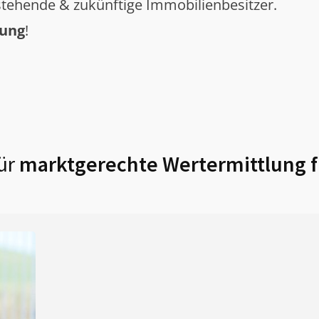
tehende & zukünftige Immobilienbesitzer.
tung
!
ür
marktgerechte Wertermittlung 