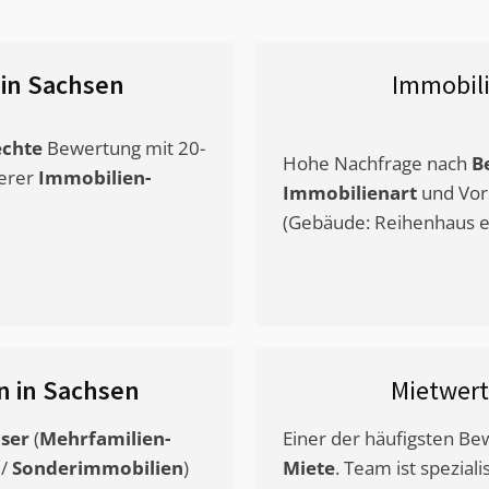
in Sachsen
Immobil
chte
Bewertung mit 20-
Hohe Nachfrage nach
B
erer
Immobilien-
Immobilienart
und Vor
(Gebäude: Reihenhaus et
n in Sachsen
Mietwer
ser
(
Mehrfamilien-
Einer der häufigsten B
/
Sonderimmobilien
)
Miete
. Team ist speziali