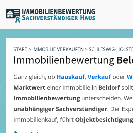
START
>
IMMOBILIE VERKAUFEN
>
SCHLESWIG-HOLST
Immobilienbewertung
Bel
Ganz gleich, ob
Hauskauf
,
Verkauf
oder
W
Marktwert
einer Immobilie in
Beldorf
soll
Immobilienbewertung
unterscheiden. We
unabhängiger Sachverständiger
. Der Exp
Immobilienkauf, führt
Objektbesichtigun