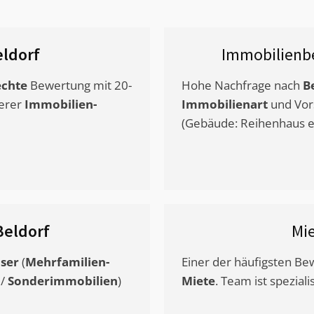
ldorf
Immobilienb
chte
Bewertung mit 20-
Hohe Nachfrage nach
B
erer
Immobilien-
Immobilienart
und Vor
(Gebäude: Reihenhaus et
Beldorf
Mi
ser
(
Mehrfamilien-
Einer der häufigsten B
/
Sonderimmobilien
)
Miete
. Team ist speziali