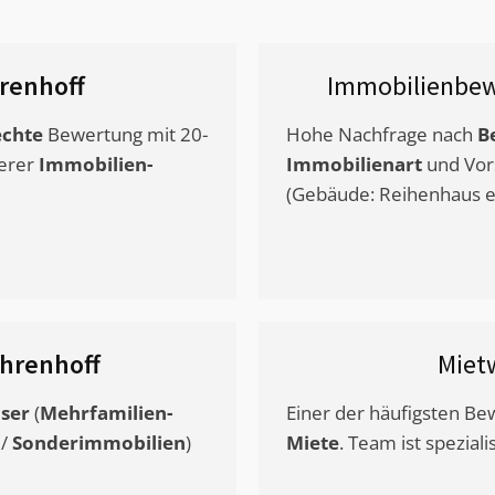
renhoff
Immobilienbew
chte
Bewertung mit 20-
Hohe Nachfrage nach
B
erer
Immobilien-
Immobilienart
und Vor
(Gebäude: Reihenhaus et
hrenhoff
Miet
ser
(
Mehrfamilien-
Einer der häufigsten B
/
Sonderimmobilien
)
Miete
. Team ist speziali