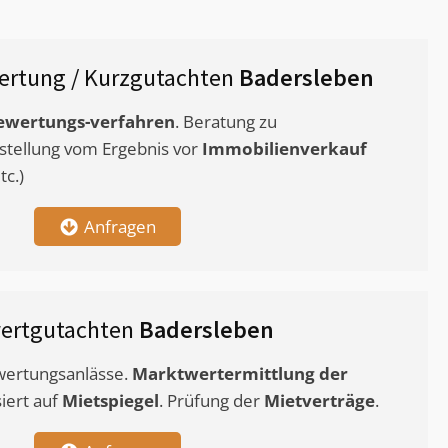
rtung / Kurzgutachten
Badersleben
ewertungs-verfahren
. Beratung zu
stellung vom Ergebnis vor
Immobilienverkauf
c.)
Anfragen
ertgutachten
Badersleben
ewertungsanlässe.
Marktwertermittlung
der
siert auf
Mietspiegel
. Prüfung der
Mietverträge
.