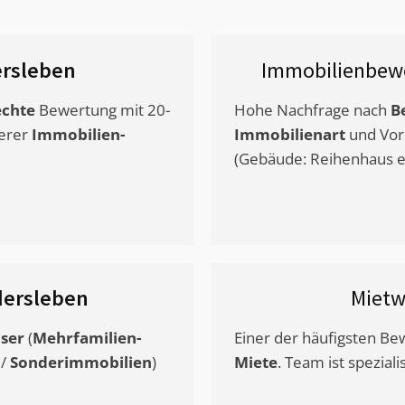
rsleben
Immobilienbewe
chte
Bewertung mit 20-
Hohe Nachfrage nach
B
erer
Immobilien-
Immobilienart
und Vor
(Gebäude: Reihenhaus et
ersleben
Mietw
ser
(
Mehrfamilien-
Einer der häufigsten B
/
Sonderimmobilien
)
Miete
. Team ist speziali