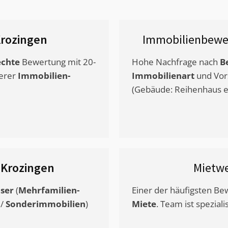
rozingen
Immobilienbewe
chte
Bewertung mit 20-
Hohe Nachfrage nach
B
erer
Immobilien-
Immobilienart
und Vor
(Gebäude: Reihenhaus et
 Krozingen
Mietw
ser
(
Mehrfamilien-
Einer der häufigsten B
/
Sonderimmobilien
)
Miete
. Team ist speziali