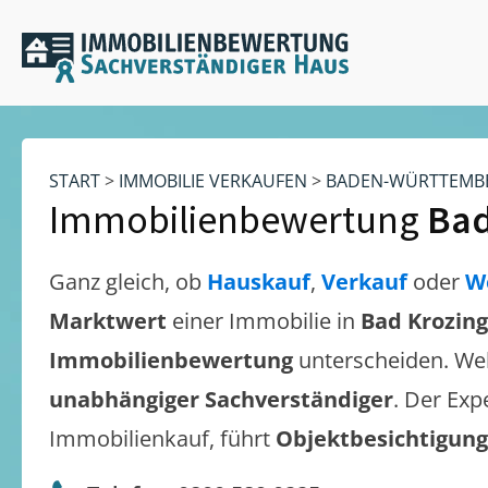
START
>
IMMOBILIE VERKAUFEN
>
BADEN-WÜRTTEMB
Immobilienbewertung
Bad
Ganz gleich, ob
Hauskauf
,
Verkauf
oder
W
Marktwert
einer Immobilie in
Bad Krozin
Immobilienbewertung
unterscheiden. We
unabhängiger Sachverständiger
. Der Exp
Immobilienkauf, führt
Objektbesichtigun