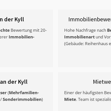
n der Kyll
Immobilienbewer
chte
Bewertung mit 20-
Hohe Nachfrage nach
B
erer
Immobilien-
Immobilienart
und Vor
(Gebäude: Reihenhaus et
an der Kyll
Mietwe
ser
(
Mehrfamilien-
Einer der häufigsten B
/
Sonderimmobilien
)
Miete
. Team ist speziali