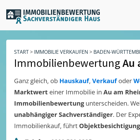
START
>
IMMOBILIE VERKAUFEN
>
BADEN-WÜRTTEMB
Immobilienbewertung
Au 
Ganz gleich, ob
Hauskauf
,
Verkauf
oder
W
Marktwert
einer Immobilie in
Au am Rhei
Immobilienbewertung
unterscheiden. We
unabhängiger Sachverständiger
. Der Exp
Immobilienkauf, führt
Objektbesichtigun