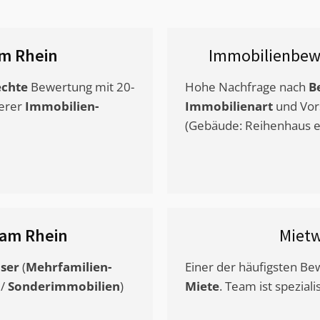
m Rhein
Immobilienbew
chte
Bewertung mit 20-
Hohe Nachfrage nach
B
erer
Immobilien-
Immobilienart
und Vor
(Gebäude: Reihenhaus et
 am Rhein
Miet
ser
(
Mehrfamilien-
Einer der häufigsten B
/
Sonderimmobilien
)
Miete
. Team ist speziali