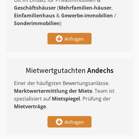
Oft im Einsatz für Privatimmobilien &
Geschäftshäuser
(
Mehrfamilien-häuser
,
Einfamilienhaus
&
Gewerbe-immobilien
/
Sonderimmobilien
)
Anfragen
Mietwertgutachten
Andechs
Einer der häufigsten Bewertungsanlässe.
Marktwertermittlung
der Miete
. Team ist
spezialisiert auf
Mietspiegel
. Prüfung der
Mietverträge
.
Anfragen