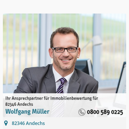
82346
Andechs