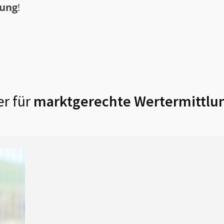
tung
!
r für
marktgerechte Wertermittlu