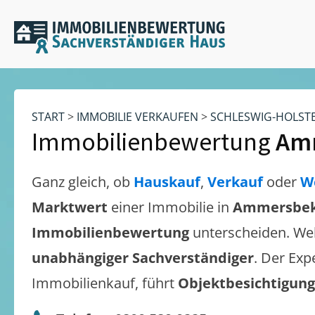
START
>
IMMOBILIE VERKAUFEN
>
SCHLESWIG-HOLST
Immobilienbewertung
Am
Ganz gleich, ob
Hauskauf
,
Verkauf
oder
W
Marktwert
einer Immobilie in
Ammersbe
Immobilienbewertung
unterscheiden. We
unabhängiger Sachverständiger
. Der Exp
Immobilienkauf, führt
Objektbesichtigun