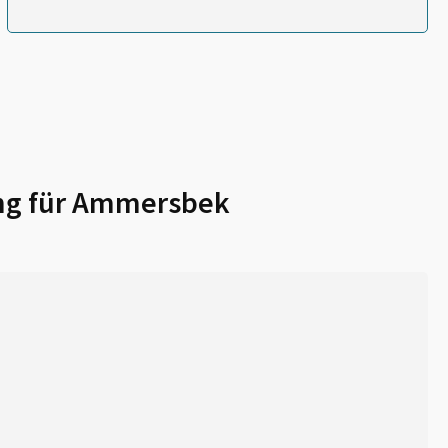
ng für
Ammersbek