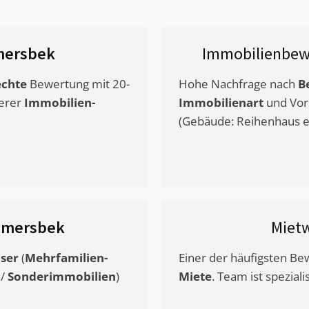
ersbek
Immobilienbew
chte
Bewertung mit 20-
Hohe Nachfrage nach
B
erer
Immobilien-
Immobilienart
und Vor
(Gebäude: Reihenhaus et
mersbek
Miet
ser
(
Mehrfamilien-
Einer der häufigsten B
/
Sonderimmobilien
)
Miete
. Team ist speziali