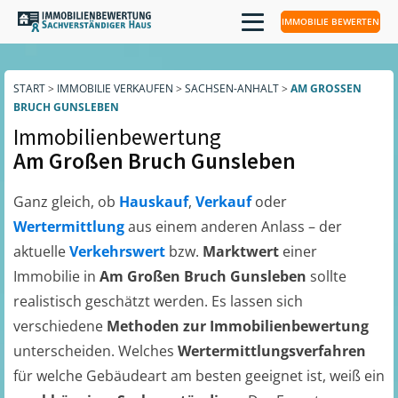
IMMOBILIE BEWERTEN
START
>
IMMOBILIE VERKAUFEN
>
SACHSEN-ANHALT
>
AM GROSSEN B
RUCH GUNSLEBEN
Immobilienbewertung
Am Großen Bruch Gunsleben
Ganz gleich, ob
Hauskauf
,
Verkauf
oder
Wertermittlung
aus einem anderen Anlass – der
aktuelle
Verkehrswert
bzw.
Marktwert
einer
Immobilie in
Am Großen Bruch Gunsleben
sollte
realistisch geschätzt werden. Es lassen sich
verschiedene
Methoden zur Immobilienbewertung
unterscheiden. Welches
Wertermittlungsverfahren
für welche Gebäudeart am besten geeignet ist, weiß ein