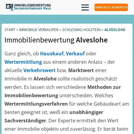
IMMOBILIE BEWERTEN
START
>
IMMOBILIE VERKAUFEN
>
SCHLESWIG-HOLSTEIN
>
ALVESLOHE
Immobilienbewertung
Alveslohe
Ganz gleich, ob
Hauskauf
,
Verkauf
oder
Wertermittlung
aus einem anderen Anlass – der
aktuelle
Verkehrswert
bzw.
Marktwert
einer
Immobilie in
Alveslohe
sollte realistisch geschätzt
werden. Es lassen sich verschiedene
Methoden zur
Immobilienbewertung
unterscheiden. Welches
Wertermittlungsverfahren
für welche Gebäudeart am
besten geeignet ist, weiß ein
unabhängiger
Sachverständiger
. Der Experte ermittelt den Wert
einer Immobilie objektiv und zuverlässig. Er berät beim