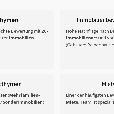
thymen
Immobilienbe
chte
Bewertung mit 20-
Hohe Nachfrage nach
B
erer
Immobilien-
Immobilienart
und Vor
(Gebäude: Reihenhaus et
tthymen
Miet
ser
(
Mehrfamilien-
Einer der häufigsten B
/
Sonderimmobilien
)
Miete
. Team ist speziali