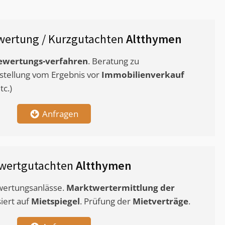
wertung / Kurzgutachten
Altthymen
ewertungs-verfahren
. Beratung zu
stellung vom Ergebnis vor
Immobilienverkauf
c.)
Anfragen
wertgutachten
Altthymen
ewertungsanlässe.
Marktwertermittlung
der
siert auf
Mietspiegel
. Prüfung der
Mietverträge
.