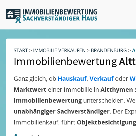
START
>
IMMOBILIE VERKAUFEN
>
BRANDENBURG
>
A
Immobilienbewertung
Alt
Ganz gleich, ob
Hauskauf
,
Verkauf
oder
W
Marktwert
einer Immobilie in
Altthymen
Immobilienbewertung
unterscheiden. We
unabhängiger Sachverständiger
. Der Exp
Immobilienkauf, führt
Objektbesichtigun