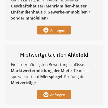
Oft im Einsatz für Privatimmobilien &
Geschäftshäuser
(
Mehrfamilien-häuser
,
Einfamilienhaus
&
Gewerbe-immobilien
/
Sonderimmobilien
)
Anfragen
Mietwertgutachten
Ahlefeld
Einer der häufigsten Bewertungsanlässe.
Marktwertermittlung
der Miete
. Team ist
spezialisiert auf
Mietspiegel
. Prüfung der
Mietverträge
.
Anfragen