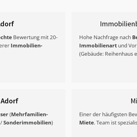
dorf
Immobilien
chte
Bewertung mit 20-
Hohe Nachfrage nach
B
erer
Immobilien-
Immobilienart
und Vor
(Gebäude: Reihenhaus et
s
Adorf
M
ser
(
Mehrfamilien-
Einer der häufigsten B
/
Sonderimmobilien
)
Miete
. Team ist speziali